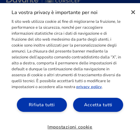
La vostra privacy è importante per noi
Punto di riferimento di
dimensione europea
nella
formazione
professionale
orientata al mercato del lavoro con più di
140.000 studenti
raggiunti e formati all’anno tra Spagna, Portogallo e Italia.
Il sito web utilizza cookie al fine di migliorarne la fruizione, le
performance e la sicurezza, nonché per raccogliere
03211992123
informazioni statistiche circa i dati di navigazione e di
fruizione del sito web medesimo da parte degli utenti, i
cookie sono inoltre utilizzati per la personalizzazione degli
annunci. La chiusura del presente banner mediante la
selezione dell’apposito comando contraddistinto dalla “X”, in
alto a destra, comporta il permanere delle impostazioni di
INFORMAZIONI
default e dunque la continuazione della navigazione in
assenza di cookie o altri strumenti di tracciamento diversi da
quelli tecnici. È possibile accettarli tutti o modificare le
impostazioni o accedere alla nostra
privacy policy
.
RISORSE
Rifiuta tutti
Accetta tutti
ACCESSO AREA
ALLIEVI
Impostazioni cookie
Richiedi informazioni
©
2026
| CEF PUBLISHING S.p.A. - PIVA 02371740032 - REA di Novara
232314 - Capitale Sociale Euro 1.000.000 i.v. |
Preferenze cookie