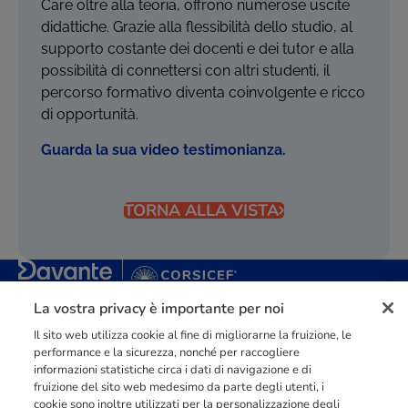
Care oltre alla teoria, offrono numerose uscite
didattiche. Grazie alla flessibilità dello studio, al
supporto costante dei docenti e dei tutor e alla
possibilità di connettersi con altri studenti, il
percorso formativo diventa coinvolgente e ricco
di opportunità.
Guarda la sua video testimonianza.
TORNA ALLA VISTA
La vostra privacy è importante per noi
Punto di riferimento di
dimensione europea
nella
formazione
professionale
orientata al mercato del lavoro con più di
140.000 studenti
raggiunti e formati all’anno tra Spagna, Portogallo e Italia.
Il sito web utilizza cookie al fine di migliorarne la fruizione, le
performance e la sicurezza, nonché per raccogliere
03211992123
informazioni statistiche circa i dati di navigazione e di
fruizione del sito web medesimo da parte degli utenti, i
cookie sono inoltre utilizzati per la personalizzazione degli