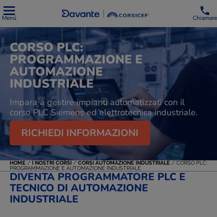
Menú
Chiamare
CORSO PLC:
PROGRAMMAZIONE E
AUTOMAZIONE
INDUSTRIALE
Impara a gestire impianti automatizzati con il
corso PLC Siemens ed elettrotecnica industriale.
RICHIEDI INFORMAZIONI
HOME
/
I NOSTRI CORSI
/
CORSI AUTOMAZIONE INDUSTRIALE
/
CORSO PLC:
PROGRAMMAZIONE E AUTOMAZIONE INDUSTRIALE
DIVENTA PROGRAMMATORE PLC E
TECNICO DI AUTOMAZIONE
INDUSTRIALE