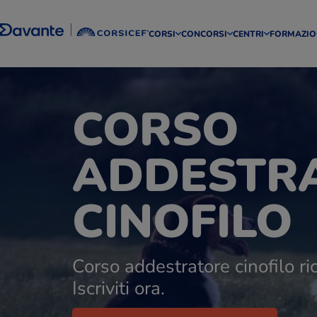
CORSI
CONCORSI
CENTRI
FORMAZIO
CORSO
ADDESTR
CINOFILO
Corso addestratore cinofilo ri
Iscriviti ora.