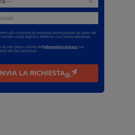
nto alla ricezione di materiale promozionale da parte del
e tramite canali digitali e telefono con/senza operatore
 di aver preso visione dell’
informativa privacy
sul
ento dei dati personali
INVIA LA RICHIESTA