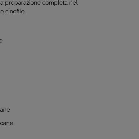
una preparazione completa nel
 cinofilo.
e
cane
 cane