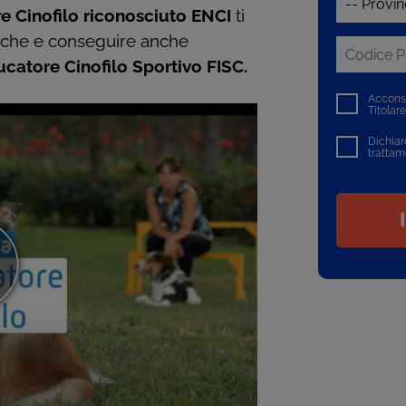
e Cinofilo riconosciuto ENCI
ti
iche e conseguire anche
ducatore Cinofilo Sportivo FISC.
Acconse
Titolar
Dichiaro
trattam