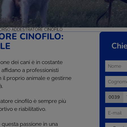
ORSO ADDESTRATORE CINOFILO
RE CINOFILO:
LE
Chie
ione dei cani è in costante
 affidano a professionisti
n il proprio animale e gestirne
à.
0039
ratore cinofilo è sempre più
tivo e riabilitativo.
e questa passione in una