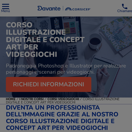
Menú
Chiamare
CORSO
ILLUSTRAZIONE
DIGITALE E CONCEPT
ART PER
VIDEOGIOCHI
Padroneggia Photoshop e Illustrator per realizzare
personaggi e scenari per videogiochi.
RICHIEDI INFORMAZIONI
HOME
/
I NOSTRI CORSI
/
CORSI VIDEOGIOCHI
/
CORSO ILLUSTRAZIONE
DIGITALE E CONCEPT ART PER VIDEOGIOCHI
DIVENTA UN PROFESSIONISTA
DELL’IMMAGINE GRAZIE AL NOSTRO
CORSO ILLUSTRAZIONE DIGITALE E
CONCEPT ART PER VIDEOGIOCHI