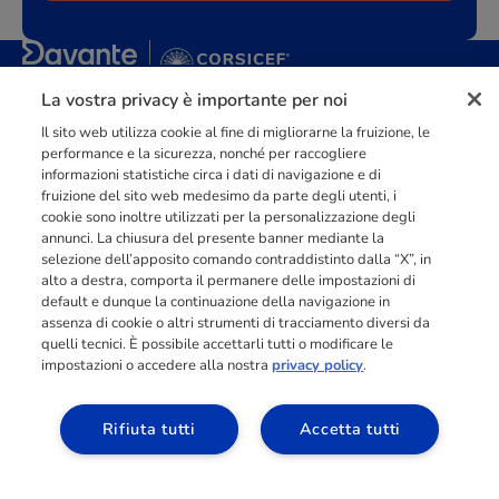
La vostra privacy è importante per noi
Punto di riferimento di
dimensione europea
nella
formazione
professionale
orientata al mercato del lavoro con più di
140.000 studenti
Il sito web utilizza cookie al fine di migliorarne la fruizione, le
raggiunti e formati all’anno tra Spagna, Portogallo e Italia.
performance e la sicurezza, nonché per raccogliere
informazioni statistiche circa i dati di navigazione e di
03211992123
fruizione del sito web medesimo da parte degli utenti, i
cookie sono inoltre utilizzati per la personalizzazione degli
annunci. La chiusura del presente banner mediante la
selezione dell’apposito comando contraddistinto dalla “X”, in
alto a destra, comporta il permanere delle impostazioni di
INFORMAZIONI
default e dunque la continuazione della navigazione in
assenza di cookie o altri strumenti di tracciamento diversi da
quelli tecnici. È possibile accettarli tutti o modificare le
impostazioni o accedere alla nostra
privacy policy
.
RISORSE
Rifiuta tutti
Accetta tutti
ACCESSO AREA
ALLIEVI