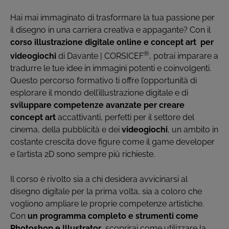
Hai mai immaginato di trasformare la tua passione per
il disegno in una carriera creativa e appagante? Con il
corso illustrazione digitale online e concept art per
®
videogiochi
di Davante | CORSICEF
, potrai imparare a
tradurre le tue idee in immagini potenti e coinvolgenti.
Questo percorso formativo ti offre l’opportunità di
esplorare il mondo dell’illustrazione digitale e di
sviluppare competenze avanzate per creare
concept art
accattivanti, perfetti per il settore del
cinema, della pubblicità e dei
videogiochi
, un ambito in
costante crescita dove figure come il game developer
e l’artista 2D sono sempre più richieste.
Il corso è rivolto sia a chi desidera avvicinarsi al
disegno digitale per la prima volta, sia a coloro che
vogliono ampliare le proprie competenze artistiche.
Con
un programma completo e strumenti come
Photoshop e Illustrator
, scoprirai come utilizzare la