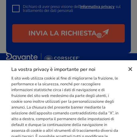
Dichiaro di aver preso visione dell’
informativa privacy
sul
trattamento dei dati personali
INVIA LA RICHIESTA
La vostra privacy è importante per noi
Punto di riferimento di
dimensione europea
nella
formazione
professionale
orientata al mercato del lavoro con più di
140.000 studenti
Il sito web utilizza cookie al fine di migliorarne la fruizione, le
raggiunti e formati all’anno tra Spagna, Portogallo e Italia.
performance e la sicurezza, nonché per raccogliere
informazioni statistiche circa i dati di navigazione e di
03211992123
fruizione del sito web medesimo da parte degli utenti, i
cookie sono inoltre utilizzati per la personalizzazione degli
annunci. La chiusura del presente banner mediante la
selezione dell’apposito comando contraddistinto dalla “X”, in
alto a destra, comporta il permanere delle impostazioni di
INFORMAZIONI
default e dunque la continuazione della navigazione in
assenza di cookie o altri strumenti di tracciamento diversi da
quelli tecnici. È possibile accettarli tutti o modificare le