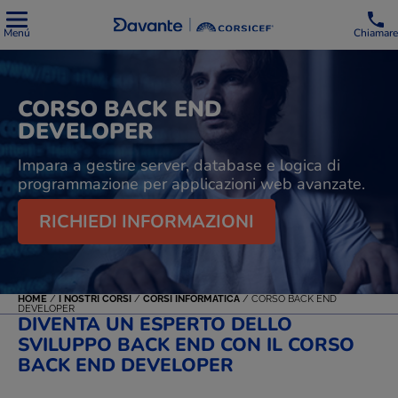
Menú
Chiamare
CORSO BACK END
DEVELOPER
Impara a gestire server, database e logica di
programmazione per applicazioni web avanzate.
RICHIEDI INFORMAZIONI
HOME
/
I NOSTRI CORSI
/
CORSI INFORMATICA
/
CORSO BACK END
DEVELOPER
DIVENTA UN ESPERTO DELLO
SVILUPPO BACK END CON IL CORSO
BACK END DEVELOPER