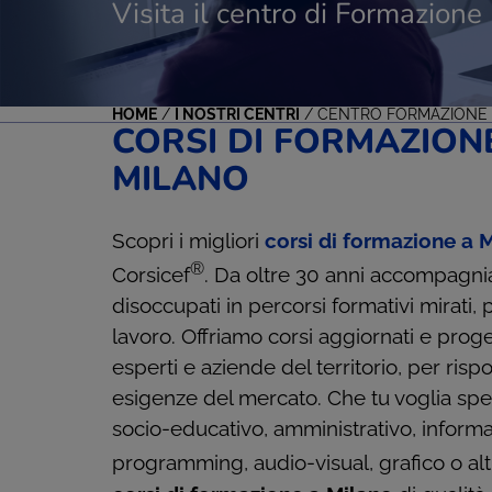
Visita il centro di Formazio
HOME
/
I NOSTRI CENTRI
/
CENTRO FORMAZIONE 
CORSI DI FORMAZION
MILANO
Scopri i migliori
corsi di formazione a 
®
Corsicef
. Da oltre 30 anni accompagnia
disoccupati in percorsi formativi mirati, 
lavoro. Offriamo corsi aggiornati e proge
esperti e aziende del territorio, per ri
esigenze del mercato. Che tu voglia speci
socio-educativo, amministrativo, inform
programming, audio-visual, grafico o alt