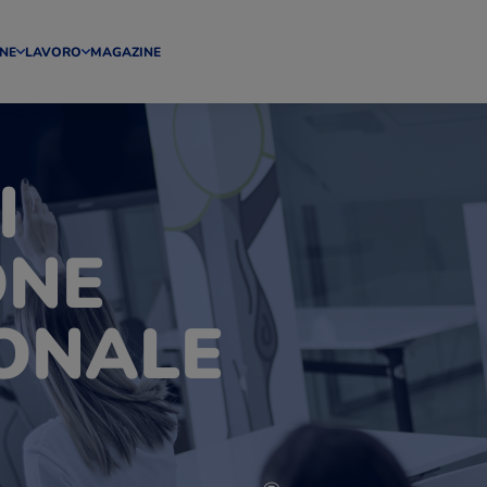
NE
LAVORO
MAGAZINE
I
ONE
ONALE