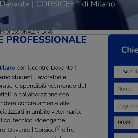
®
ne Davante | CORSICEF
di Milano
PROFESSIONALE MILANO
E PROFESSIONALE
Chie
Milano
con il centro Davante |
mo studenti, lavoratori e
pratici e spendibili nel mondo del
ttati in collaborazione con
spondere concretamente alle
alizzarti in ambito veterinario,
atico, tecnico, videogame
0039
®
ro, Davante | Corsicef
offre