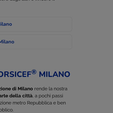
Milano
Milano
®
ORSICEF
MILANO
ione di Milano
rende la nostra
rte della città
, a pochi passi
stazione metro Repubblica e ben
bblico.