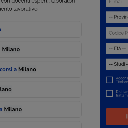
, con docenti esperti, laboratori
mento lavorativo.
o
a
Milano
corsi a
Milano
Acconse
Titolar
lano
Dichiaro
trattam
 a
Milano