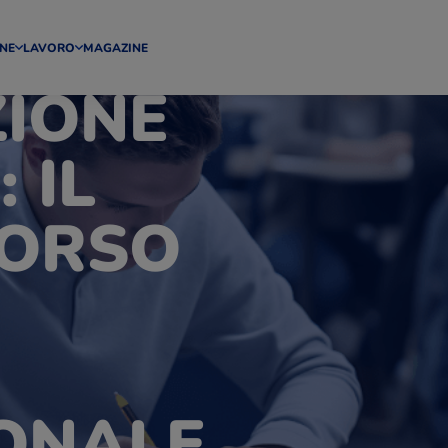
NE
LAVORO
MAGAZINE
IONE
 IL
CORSO
ONALE