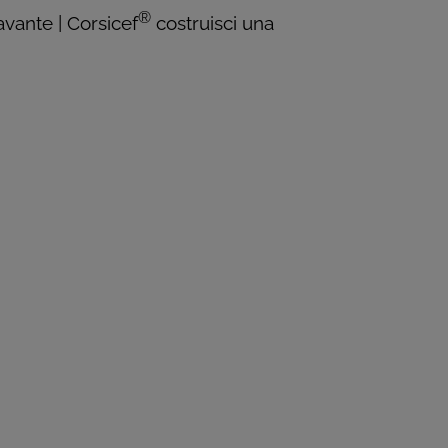
®
avante | Corsicef
costruisci una