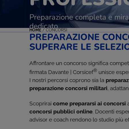
Preparazione completa e mirat
dedicato
HOME
/
CONCORSI
PREPARAZIONE CONCO
SUPERARE LE SELEZI
Affrontare un concorso significa compe
®
firmata Davante | Corsicef
unisce esper
I nostri percorsi coprono sia la
preparaz
preparazione concorsi militari
, adattan
Scoprirai
come prepararsi ai concorsi
a
concorsi pubblici online
. Docenti esper
advisor e coach rendono lo studio più ef