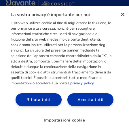
La vostra privacy è importante per noi
Punto di riferimento di
dimensione europea
nella
formazione
professionale
orientata al mercato del lavoro con più di
140.000 studenti
raggiunti e formati all’anno tra Spagna, Portogallo e Italia.
Il sito web utilizza cookie al fine di migliorarne la fruizione, le
performance e la sicurezza, nonché per raccogliere
03211992123
informazioni statistiche circa i dati di navigazione e di
fruizione del sito web medesimo da parte degli utenti, i
cookie sono inoltre utilizzati per la personalizzazione degli
annunci. La chiusura del presente banner mediante la
selezione dell’apposito comando contraddistinto dalla “X”, in
alto a destra, comporta il permanere delle impostazioni di
INFORMAZIONI
default e dunque la continuazione della navigazione in
assenza di cookie o altri strumenti di tracciamento diversi da
quelli tecnici. È possibile accettarli tutti o modificare le
impostazioni o accedere alla nostra
privacy policy
.
RISORSE
Rifiuta tutti
Accetta tutti
ACCESSO AREA
ALLIEVI
Impostazioni cookie
Richiedi informazioni
©
2026
| CEF PUBLISHING S.p.A. - PIVA 02371740032 - REA di Novara