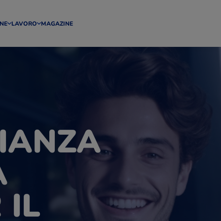
NE
LAVORO
MAGAZINE
IANZA
A
 IL