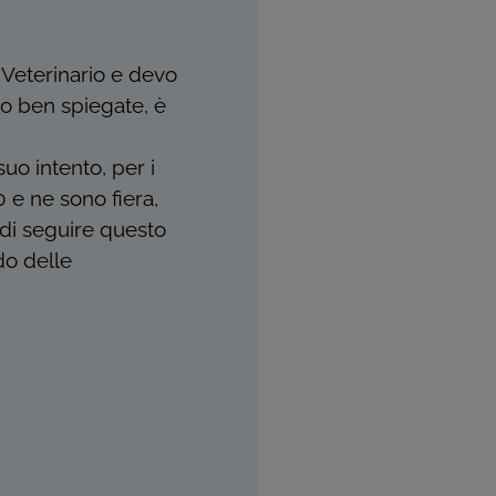
e Veterinario e devo
to ben spiegate, è
uo intento, per i
0 e ne sono fiera,
e di seguire questo
ndo delle