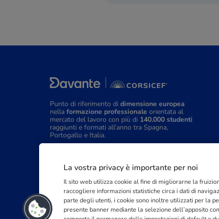
Punto di riferimento di
dimensione europea
nella
formazione professionale
orientata al
mercato del lavoro con più di
140.000 studenti
raggiunti e formati all’anno tra Spagna,
Portogallo e Italia.
03211992123
La vostra privacy è importante per noi
Il sito web utilizza cookie al fine di migliorarne la fruiz
raccogliere informazioni statistiche circa i dati di navig
parte degli utenti, i cookie sono inoltre utilizzati per la
presente banner mediante la selezione dell’apposito coma