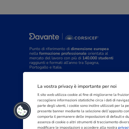
Punto di riferimento di
dimensione europea
nella
formazione professionale
orientata al
mercato del lavoro con più di
140.000 studenti
raggiunti e formati all’anno tra Spagna,
Portogallo e Italia.
03211992123
La vostra privacy è importante per noi
Il sito web utilizza cookie al fine di migliorarne la fruiz
raccogliere informazioni statistiche circa i dati di navig
parte degli utenti, i cookie sono inoltre utilizzati per la
presente banner mediante la selezione dell’apposito coma
comporta il permanere delle impostazioni di default e d
assenza di cookie o altri strumenti di tracciamento diversi 
modificare le impostazioni o accedere alla nostra
privac