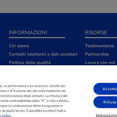
INFORMAZIONI
RISORSE
Chi siamo
Testimonianze
Contatti telefonici e dati societari
Partnership
Politica della qualità
Lavora con noi
Strategica S.r.L
FAQ
Avvertenze legali
ione, le performance e la sicurezza, nonché per
Privacy Policy
Accetta
azione e di fruizione del sito web medesimo da
Cookies Policy
 personalizzazione degli annunci. La chiusura del
ndo contraddistinto dalla “X”, in alto a destra,
Rifiuta
Compromesso Etico
unque la continuazione della navigazione in
da quelli tecnici. È possibile accettarli tutti o
Impostazio
y policy
.