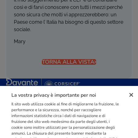
così e di farvi conoscere con tutti i mezzi perché
sono sicura che molti vi apprezzerebbero: un
Paese come l’ Italia ha bisogno di questo settore
sociale.
Mary
TORNA ALLA VISTA
La vostra privacy è importante per noi
Punto di riferimento di
dimensione europea
nella
formazione
professionale
orientata al mercato del lavoro con più di
140.000 studenti
raggiunti e formati all’anno tra Spagna, Portogallo e Italia.
Il sito web utilizza cookie al fine di migliorarne la fruizione, le
performance e la sicurezza, nonché per raccogliere
03211992123
informazioni statistiche circa i dati di navigazione e di
fruizione del sito web medesimo da parte degli utenti, i
cookie sono inoltre utilizzati per la personalizzazione degli
annunci. La chiusura del presente banner mediante la