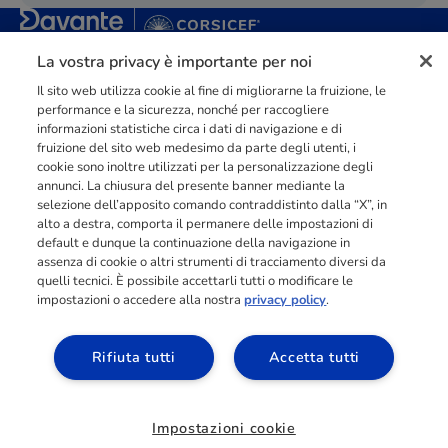
La vostra privacy è importante per noi
Punto di riferimento di
dimensione europea
nella
formazione
professionale
orientata al mercato del lavoro con più di
140.000 studenti
raggiunti e formati all’anno tra Spagna, Portogallo e Italia.
Il sito web utilizza cookie al fine di migliorarne la fruizione, le
performance e la sicurezza, nonché per raccogliere
03211992123
informazioni statistiche circa i dati di navigazione e di
fruizione del sito web medesimo da parte degli utenti, i
cookie sono inoltre utilizzati per la personalizzazione degli
annunci. La chiusura del presente banner mediante la
selezione dell’apposito comando contraddistinto dalla “X”, in
alto a destra, comporta il permanere delle impostazioni di
INFORMAZIONI
default e dunque la continuazione della navigazione in
assenza di cookie o altri strumenti di tracciamento diversi da
quelli tecnici. È possibile accettarli tutti o modificare le
impostazioni o accedere alla nostra
privacy policy
.
RISORSE
Rifiuta tutti
Accetta tutti
ACCESSO AREA
ALLIEVI
Impostazioni cookie
Richiedi informazioni