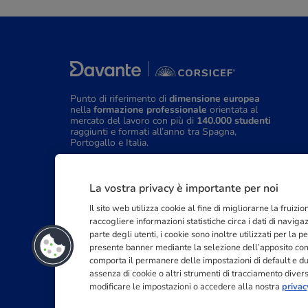
Punto di riferimento di
dimensione europea
nella
formazione professionale
orientata al
mercato del lavoro con più di
140.000 studenti
raggiunti e formati all’anno tra Spagna,
Portogallo e Italia.
03211992123
La vostra privacy è importante per noi
Il sito web utilizza cookie al fine di migliorarne la fruiz
raccogliere informazioni statistiche circa i dati di navig
parte degli utenti, i cookie sono inoltre utilizzati per la
presente banner mediante la selezione dell’apposito coma
comporta il permanere delle impostazioni di default e d
assenza di cookie o altri strumenti di tracciamento diversi 
modificare le impostazioni o accedere alla nostra
privac
©
2026
| CEF PUBLISHING S.p.A. 