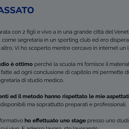
ASSATO
ata con 2 figli e vivo a in una grande città del Vene
o, come segretaria in un sporting club ed ero disper
 altro. Vi ho scoperto mentre cercavo in internet un 
udio è ottimo
perché la scuola mi fornisce il materia
e fatte ad ogni conclusione di capitolo mi permette d
gretaria di studio medico.
enti ed il metodo hanno rispettato le mie aspettat
isponibili ma soprattutto preparati e professionali.
 formativo
ho effettuato uno stage
presso uno stud
n cui vivo. E adesso lavoro, sto lavorando.