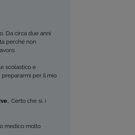
to. Da circa due anni
ata perché non
lavoro.
le scolastico e
i prepararmi per il mio
ive
… Certo che sì, i
io medico molto