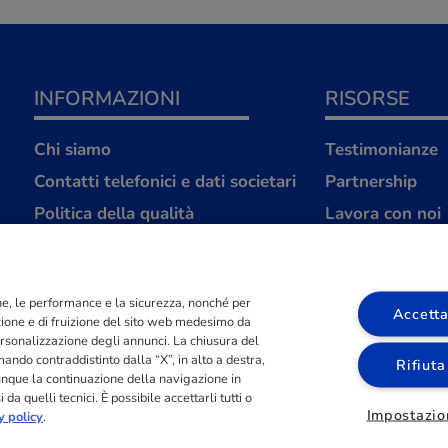
INFORMAZIONI
RISORSE
Chi siamo
Testimonianze
Contatti telefonici e dati societari
Partnership
Politica della qualità
Lavora con noi
Strategica S.r.L
FAQ
Avvertenze legali
ione, le performance e la sicurezza, nonché per
Privacy Policy
Accetta
azione e di fruizione del sito web medesimo da
Cookies Policy
 personalizzazione degli annunci. La chiusura del
ndo contraddistinto dalla “X”, in alto a destra,
Rifiuta
Compromesso Etico
unque la continuazione della navigazione in
da quelli tecnici. È possibile accettarli tutti o
Impostazio
y policy
.
- PIVA 02371740032 - REA di Novara 232314 - Capitale Sociale Euro 1.