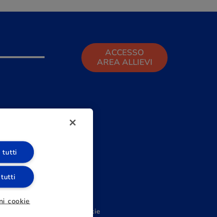
ACCESSO
AREA ALLIEVI
 tutti
 tutti
ni cookie
000.000 i.v. |
Preferenze cookie