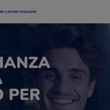
NE
LAVORO
MAGAZINE
IANZA
A
 PER