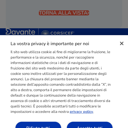
TORNA ALLA VISTA
La vostra privacy è importante per noi
Punto di riferimento di
dimensione europea
nella
formazione
professionale
orientata al mercato del lavoro con più di
140.000 studenti
raggiunti e formati all’anno tra Spagna, Portogallo e Italia.
Il sito web utilizza cookie al fine di migliorarne la fruizione, le
performance e la sicurezza, nonché per raccogliere
03211992123
informazioni statistiche circa i dati di navigazione e di
fruizione del sito web medesimo da parte degli utenti, i
cookie sono inoltre utilizzati per la personalizzazione degli
annunci. La chiusura del presente banner mediante la
selezione dell’apposito comando contraddistinto dalla “X”, in
alto a destra, comporta il permanere delle impostazioni di
INFORMAZIONI
default e dunque la continuazione della navigazione in
assenza di cookie o altri strumenti di tracciamento diversi da
quelli tecnici. È possibile accettarli tutti o modificare le
impostazioni o accedere alla nostra
privacy policy
.
RISORSE