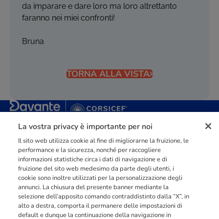
da imparare e dare loro ma loro altrettanto
faranno nei miei confronti!
Bruna
TORNA ALLA VISTA
La vostra privacy è importante per noi
Punto di riferimento di
dimensione europea
nella
formazione
professionale
orientata al mercato del lavoro con più di
140.000 studenti
raggiunti e formati all’anno tra Spagna, Portogallo e Italia.
Il sito web utilizza cookie al fine di migliorarne la fruizione, le
performance e la sicurezza, nonché per raccogliere
03211992123
informazioni statistiche circa i dati di navigazione e di
fruizione del sito web medesimo da parte degli utenti, i
cookie sono inoltre utilizzati per la personalizzazione degli
annunci. La chiusura del presente banner mediante la
selezione dell’apposito comando contraddistinto dalla “X”, in
alto a destra, comporta il permanere delle impostazioni di
INFORMAZIONI
default e dunque la continuazione della navigazione in