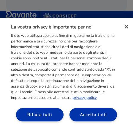
La vostra privacy è importante per noi
Punto di riferimento di
dimensione europea
nella
formazione
professionale
orientata al mercato del lavoro con più di
140.000 studenti
raggiunti e formati all’anno tra Spagna, Portogallo e Italia.
Il sito web utilizza cookie al fine di migliorarne la fruizione, le
performance e la sicurezza, nonché per raccogliere
03211992123
informazioni statistiche circa i dati di navigazione e di
fruizione del sito web medesimo da parte degli utenti, i
cookie sono inoltre utilizzati per la personalizzazione degli
annunci. La chiusura del presente banner mediante la
selezione dell’apposito comando contraddistinto dalla “X”, in
alto a destra, comporta il permanere delle impostazioni di
INFORMAZIONI
default e dunque la continuazione della navigazione in
assenza di cookie o altri strumenti di tracciamento diversi da
quelli tecnici. È possibile accettarli tutti o modificare le
impostazioni o accedere alla nostra
privacy policy
.
RISORSE
Rifiuta tutti
Accetta tutti
ACCESSO AREA
ALLIEVI