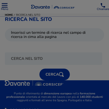
Menú
Chiamare
HOME
/
RICERCA NEL SITO
RICERCA NEL SITO
Inserisci un termine di ricerca nel campo di
ricerca in cima alla pagina
CERCA
Punto di riferimento di
dimensione europea
nella
formazione
professionale
orientata al mercato del lavoro con più di
140.000 studenti
raggiunti e formati all’anno tra Spagna, Portogallo e Italia.