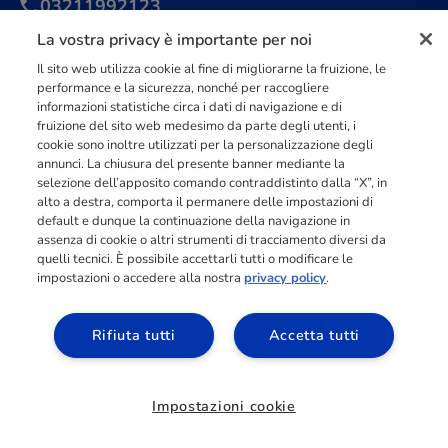
03211992123
La vostra privacy è importante per noi
Il sito web utilizza cookie al fine di migliorarne la fruizione, le
performance e la sicurezza, nonché per raccogliere
informazioni statistiche circa i dati di navigazione e di
INFORMAZIONI
fruizione del sito web medesimo da parte degli utenti, i
cookie sono inoltre utilizzati per la personalizzazione degli
annunci. La chiusura del presente banner mediante la
RISORSE
selezione dell’apposito comando contraddistinto dalla “X”, in
alto a destra, comporta il permanere delle impostazioni di
default e dunque la continuazione della navigazione in
assenza di cookie o altri strumenti di tracciamento diversi da
ACCESSO AREA
quelli tecnici. È possibile accettarli tutti o modificare le
ALLIEVI
impostazioni o accedere alla nostra
privacy policy
.
©
2026
| CEF PUBLISHING S.p.A. - PIVA 02371740032 - REA di Novara
Rifiuta tutti
Accetta tutti
232314 - Capitale Sociale Euro 1.000.000 i.v. |
Preferenze cookie
Impostazioni cookie
Richiedi informazioni