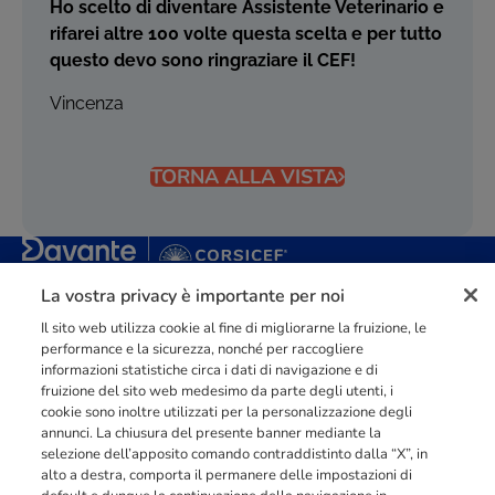
Ho scelto di diventare Assistente Veterinario e
rifarei altre 100 volte questa scelta e per tutto
questo devo sono ringraziare il CEF!
Vincenza
TORNA ALLA VISTA
La vostra privacy è importante per noi
Punto di riferimento di
dimensione europea
nella
formazione
professionale
orientata al mercato del lavoro con più di
140.000 studenti
raggiunti e formati all’anno tra Spagna, Portogallo e Italia.
Il sito web utilizza cookie al fine di migliorarne la fruizione, le
performance e la sicurezza, nonché per raccogliere
03211992123
informazioni statistiche circa i dati di navigazione e di
fruizione del sito web medesimo da parte degli utenti, i
cookie sono inoltre utilizzati per la personalizzazione degli
annunci. La chiusura del presente banner mediante la
selezione dell’apposito comando contraddistinto dalla “X”, in
alto a destra, comporta il permanere delle impostazioni di
INFORMAZIONI