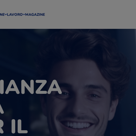
NE
LAVORO
MAGAZINE
IANZA
A
 IL