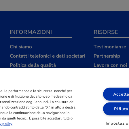
INFORMAZIONI
RISORSE
Chi siamo
Testimonianze
Contatti telefonici e dati societari
Partnership
Politica della qualità
Lavora con noi
Strategica S.r.L
FAQ
Avvertenze legali
ione, le performance e la sicurezza, nonché per
Privacy Policy
Accetta
azione e di fruizione del sito web medesimo da
Cookies Policy
 personalizzazione degli annunci. La chiusura del
ndo contraddistinto dalla “X”, in alto a destra,
Rifiuta
Compromesso Etico
unque la continuazione della navigazione in
da quelli tecnici. È possibile accettarli tutti o
Impostazio
y policy
.