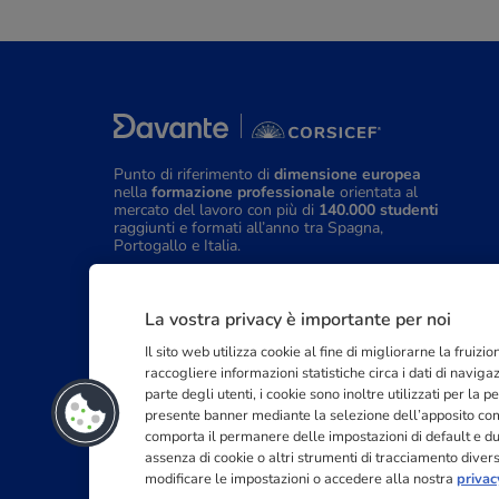
Punto di riferimento di
dimensione europea
nella
formazione professionale
orientata al
mercato del lavoro con più di
140.000 studenti
raggiunti e formati all’anno tra Spagna,
Portogallo e Italia.
03211992123
La vostra privacy è importante per noi
Il sito web utilizza cookie al fine di migliorarne la fruiz
raccogliere informazioni statistiche circa i dati di navig
parte degli utenti, i cookie sono inoltre utilizzati per la
presente banner mediante la selezione dell’apposito coma
comporta il permanere delle impostazioni di default e d
assenza di cookie o altri strumenti di tracciamento diversi 
modificare le impostazioni o accedere alla nostra
privac