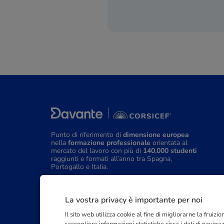
Punto di riferimento di
dimensione europea
nella
formazione professionale
orientata al
mercato del lavoro con più di
140.000 studenti
raggiunti e formati all’anno tra Spagna,
Portogallo e Italia.
03211992123
La vostra privacy è importante per noi
Il sito web utilizza cookie al fine di migliorarne la fruiz