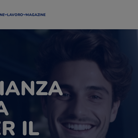
NE
LAVORO
MAGAZINE
IANZA
A
R IL