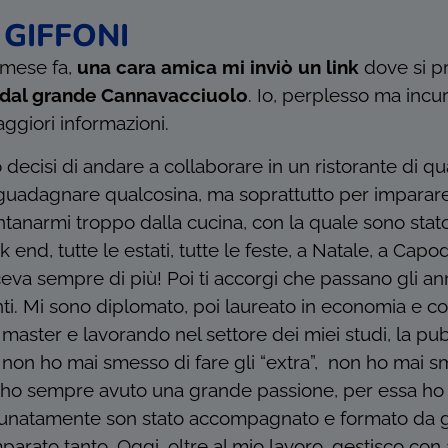
GIFFONI
 mese fa,
una cara amica mi inviò un link
dove si 
o dal grande Cannavacciuolo
. Io, perplesso ma incuri
aggiori informazioni.
ecisi di andare a collaborare in un ristorante di qua
guadagnare qualcosina, ma soprattutto per imparare. 
ntanarmi troppo dalla cucina, con la quale sono sta
k end, tutte le estati, tutte le feste, a Natale, a Cap
ceva sempre di più! Poi ti accorgi che passano gli ann
ti. Mi sono diplomato, poi laureato in economia e 
master e lavorando nel settore dei miei studi, la pu
 non ho mai smesso di fare gli “extra”, non ho mai 
a ho sempre avuto una grande passione, per essa ho fa
rtunatamente son stato accompagnato e formato da gr
parato tanto. Oggi, oltre al mio lavoro, gestisco con 