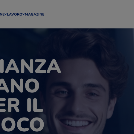
NE
LAVORO
MAGAZINE
IANZA
IANO
ER IL
UOCO