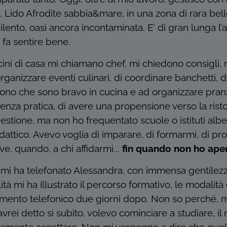
, Lido Afrodite sabbia&mare, in una zona di rara bell
ento, oasi ancora incontaminata. E’ di gran lunga l’at
 fa sentire bene.
 vicini di casa mi chiamano chef, mi chiedono consigli,
organizzare eventi culinari, di coordinare banchetti,
dicono che sono bravo in cucina e ad organizzare pran
enza pratica, di avere una propensione verso la rist
gestione, ma non ho frequentato scuole o istituti alb
attico. Avevo voglia di imparare, di formarmi, di pr
, quando, a chi affidarmi...
fin quando non ho aper
mi ha telefonato Alessandra, con immensa gentilezz
à mi ha illustrato il percorso formativo, le modalità e 
ento telefonico due giorni dopo. Non so perché, m
vrei detto sì subito, volevo cominciare a studiare, il 