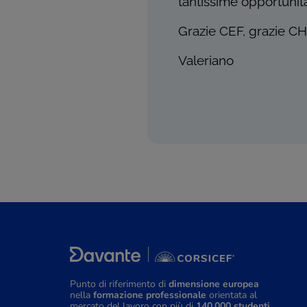
tantissime opportunità
Grazie CEF, grazie CH
Valeriano
Punto di riferimento di
dimensione europea
nella
formazione professionale
orientata al
mercato del lavoro con più di
140.000 studenti