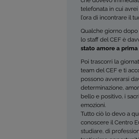
che dovevo immediata
telefonata in cui avre
l’ora di incontrare il 
Qualche giorno dopo l
lo staff del CEF è da
stato amore a prima 
Poi trascorri la giorna
team del CEF e ti acco
possono avverarsi davv
determinazione, amore
bello e positivo, i sac
emozioni.
Tutto ciò lo devo a q
conoscere il Centro E
studiare, di profession