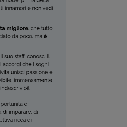
 notte, prima della
 ti innamori e non vedi
lta migliore
, che tutto
nciato da poco, ma
è
 suo staff, conosci il
i accorgi che i sogni
ività unisci passione e
ivibile, immensamente
indescrivibili
portunità di
 di imparare, di
ttiva ricca di