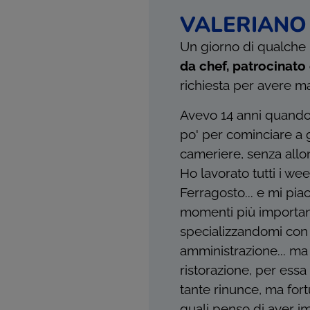
VALERIANO 
Un giorno di qualche
da chef, patrocinat
richiesta per avere m
Avevo 14 anni quando d
po' per cominciare a 
cameriere, senza allo
Ho lavorato tutti i wee
Ferragosto... e mi pia
momenti più importan
specializzandomi con 
amministrazione... ma
ristorazione, per ess
tante rinunce, ma fo
quali penso di aver im