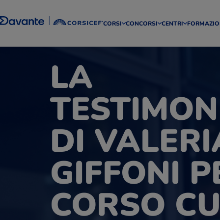
CORSI
CONCORSI
CENTRI
FORMAZIO
LA
TESTIMON
DI VALER
GIFFONI P
CORSO C