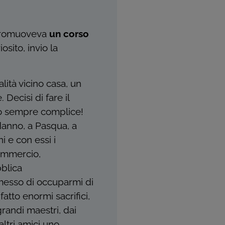
promuoveva
un corso
osito, invio la
lità vicino casa, un
Decisi di fare il
to sempre complice!
odanno, a Pasqua, a
i e con essi i
commercio,
bblica
smesso di occuparmi di
tto enormi sacrifici,
andi maestri, dai
altri amici uno