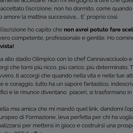
mente accettare. Non mi vergogno a dire che quella
i accettato l’iscrizione, non ho dormito, come quando
tuo amore la mattina successiva... E’ proprio così.
’iscrizione ho capito che
non avrei potuto fare sce
vvero competente, professionale e gentile. Ho comi
vista!
ta allo stadio Olimpico con lo chef Cannavacciuolo e il
rgi che torni più ricco, più carico, più determinato. T
ero, ti accorgi che quando nella vita e nelle tue att
 e coraggio, tutto ha un sapore fantastico, indescr
rifici e le rinunce diventano piaceri, si trasformano in 
uella mia amica che mi mandò quel link, dandomi l’op
uropeo di Formazione, leva perfetta per chi ha voglia
alizzarsi per mettersi in gioco e costruirsi una prospe