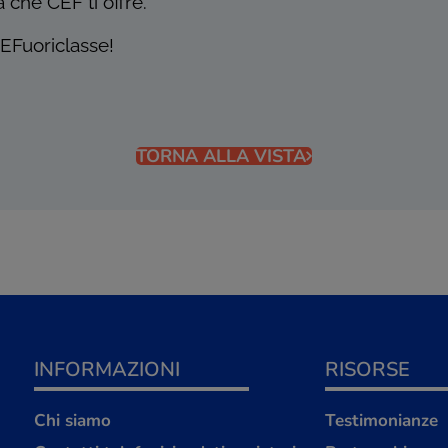
 che CEF ti offre.
EFuoriclasse!
TORNA ALLA VISTA
INFORMAZIONI
RISORSE
Chi siamo
Testimonianze