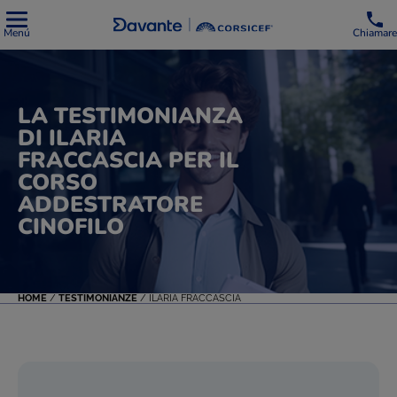
Menú
Chiamare
LA TESTIMONIANZA
DI ILARIA
FRACCASCIA PER IL
CORSO
ADDESTRATORE
CINOFILO
HOME
/
TESTIMONIANZE
/
ILARIA FRACCASCIA