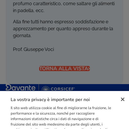
profumo caratteristico, come saltare gli alimenti
in padella, ecc.
Alla fine tutti hanno espresso soddisfazione e
apprezzamento per quanto appreso durante la
giornata.
Prof. Giuseppe Voci
TORNA ALLA VISTA
La vostra privacy è importante per noi
Punto di riferimento di
dimensione europea
nella
formazione
professionale
orientata al mercato del lavoro con più di
140.000 studenti
raggiunti e formati all’anno tra Spagna, Portogallo e Italia.
Il sito web utilizza cookie al fine di migliorarne la fruizione, le
performance e la sicurezza, nonché per raccogliere
03211992123
informazioni statistiche circa i dati di navigazione e di
fruizione del sito web medesimo da parte degli utenti, i