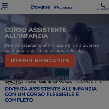
Menú
Chiamare
CORSO ASSISTENTE
ALL'INFANZIA
Diventa assistente all’infanzia e inizia a lavorare
con bambini, asili nido e servizi educativi.
RICHIEDI INFORMAZIONI
HOME
/
I NOSTRI CORSI
/
CORSI HEALTH AND CARE
/
CORSO ASSISTENTE
ALL'INFANZIA
DIVENTA ASSISTENTE ALL’INFANZIA
CON UN CORSO FLESSIBILE E
COMPLETO