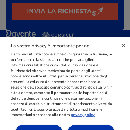
INVIA LA RICHIESTA
La vostra privacy è importante per noi
Punto di riferimento di
dimensione europea
nella
formazione
professionale
orientata al mercato del lavoro con più di
140.000 studenti
raggiunti e formati all’anno tra Spagna, Portogallo e Italia.
Il sito web utilizza cookie al fine di migliorarne la fruizione, le
performance e la sicurezza, nonché per raccogliere
03211992123
informazioni statistiche circa i dati di navigazione e di
fruizione del sito web medesimo da parte degli utenti, i
cookie sono inoltre utilizzati per la personalizzazione degli
annunci. La chiusura del presente banner mediante la
selezione dell’apposito comando contraddistinto dalla “X”, in
alto a destra, comporta il permanere delle impostazioni di
INFORMAZIONI
default e dunque la continuazione della navigazione in
assenza di cookie o altri strumenti di tracciamento diversi da
quelli tecnici. È possibile accettarli tutti o modificare le
impostazioni o accedere alla nostra
privacy policy
.
RISORSE