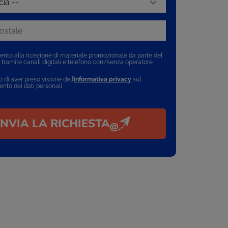
nto alla ricezione di materiale promozionale da parte del
e tramite canali digitali e telefono con/senza operatore
 di aver preso visione dell’
informativa privacy
sul
ento dei dati personali
INVIA LA RICHIESTA