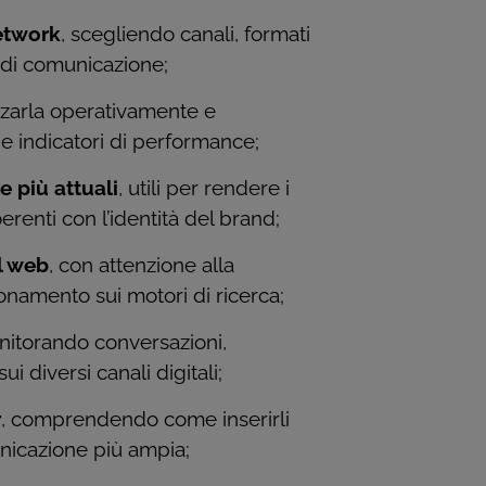
network
, scegliendo canali, formati
i di comunicazione;
izzarla operativamente e
i e indicatori di performance;
e più attuali
, utili per rendere i
coerenti con l’identità del brand;
il web
, con attenzione alla
zionamento sui motori di ricerca;
nitorando conversazioni,
 diversi canali digitali;
r
, comprendendo come inserirli
unicazione più ampia;