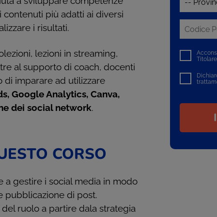
aiuta a sviluppare competenze
 i contenuti più adatti ai diversi
zzare i risultati.
lezioni, lezioni in streaming,
Acconse
Titolar
oltre al supporto di coach, docenti
Dichiaro
 di imparare ad utilizzare
trattam
s, Google Analytics, Canva,
ne dei social network
.
QUESTO CORSO
e a gestire i social media in modo
e pubblicazione di post.
 del ruolo a partire dala strategia